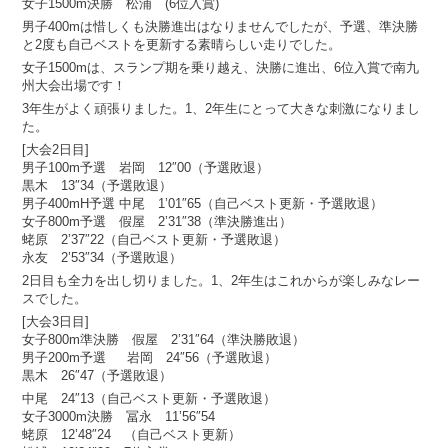
女子1500m決勝 松浦 (6位入賞)
男子400mは惜しくも決勝進出はなりませんでしたが、予選、準決勝
と2度も自己ベストを更新する素晴らしい走りでした。
女子1500mは、スランプ期を乗り越え、決勝に進出、6位入賞で南九
州大会出場です！
3年生がよく頑張りました。1、2年生にとって大きな刺激になりまし
た。
[大会2日目]
男子100m予選 岩岡 12″00（予選敗退）
黒木 13″34（予選敗退）
男子400mH予選 中尾 1’01″65（自己ベスト更新・予選敗退）
女子800m予選 假屋 2’31″38（準決勝進出）
蛯原 2’37″22（自己ベスト更新・予選敗退）
永友 2’53″34（予選敗退）
2日目も全力を出し切りました。1、2年生はこれからが楽しみなレー
スでした。
[大会3日目]
女子800m準決勝 假屋 2’31″64（準決勝敗退）
男子200m予選 岩岡 24″56（予選敗退）
黒木 26″47（予選敗退）
中尾 24″13（自己ベスト更新・予選敗退）
女子3000m決勝 冨永 11’56″54
蛯原 12’48″24 （自己ベスト更新）