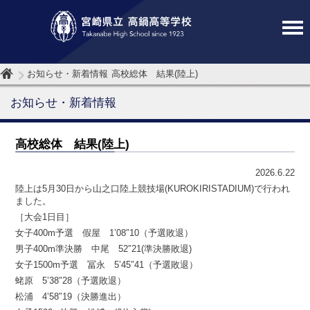
お知らせ・新着情報
高校総体 結果(陸上)
お知らせ・新着情報
高校総体 結果(陸上)
2026.6.22
陸上は5月30日から山之口陸上競技場(KUROKIRISTADIUM)で行われ
ました。
［大会1日目］
女子400m予選 假屋 1’08″10（予選敗退）
男子400m準決勝 中尾 52″21(準決勝敗退)
女子1500m予選 冨永 5’45″41（予選敗退）
蛯原 5’38″28（予選敗退）
松浦 4’58″19（決勝進出）